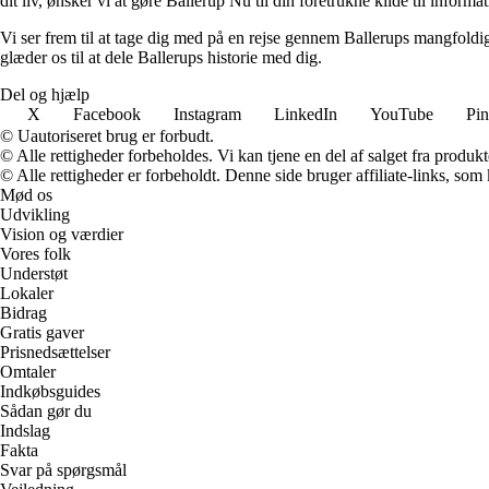
dit liv, ønsker vi at gøre Ballerup Nu til din foretrukne kilde til informa
Vi ser frem til at tage dig med på en rejse gennem Ballerups mangfoldi
glæder os til at dele Ballerups historie med dig.
Del og hjælp
X
Facebook
Instagram
LinkedIn
YouTube
Pin
© Uautoriseret brug er forbudt.
© Alle rettigheder forbeholdes. Vi kan tjene en del af salget fra produk
© Alle rettigheder er forbeholdt. Denne side bruger affiliate-links, som
Mød os
Udvikling
Vision og værdier
Vores folk
Understøt
Lokaler
Bidrag
Gratis gaver
Prisnedsættelser
Omtaler
Indkøbsguides
Sådan gør du
Indslag
Fakta
Svar på spørgsmål