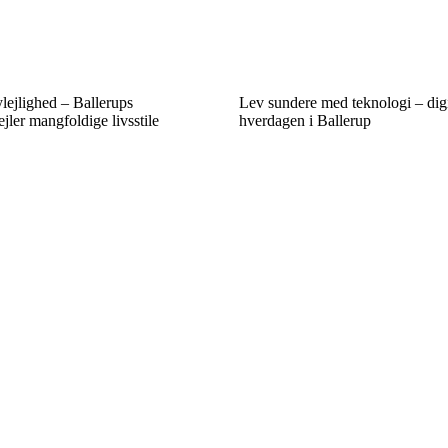
bylejlighed – Ballerups
Lev sundere med teknologi – digi
jler mangfoldige livsstile
hverdagen i Ballerup