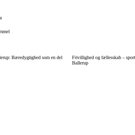
a
immel
llerup: Bæredygtighed som en del
Frivillighed og fællesskab – spor
Ballerup