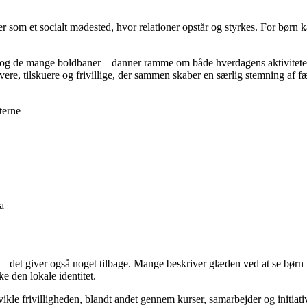
r som et socialt mødested, hvor relationer opstår og styrkes. For børn 
 og de mange boldbaner – danner ramme om både hverdagens aktiviteter 
vere, tilskuere og frivillige, der sammen skaber en særlig stemning af f
terne
a
 – det giver også noget tilbage. Mange beskriver glæden ved at se børn u
e den lokale identitet.
e frivilligheden, blandt andet gennem kurser, samarbejder og initiativer