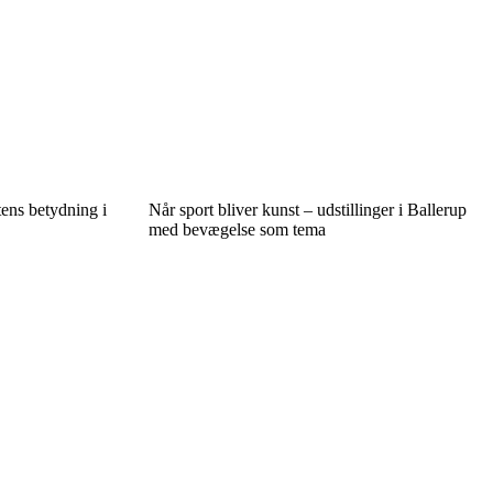
tens betydning i
Når sport bliver kunst – udstillinger i Ballerup
med bevægelse som tema