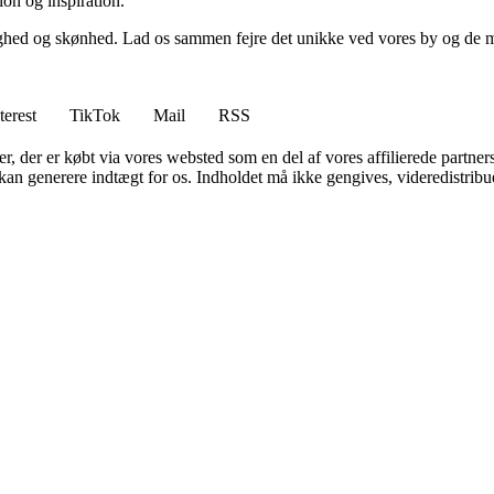
tion og inspiration.
ghed og skønhed. Lad os sammen fejre det unikke ved vores by og de men
terest
TikTok
Mail
RSS
ter, der er købt via vores websted som en del af vores affilierede partne
 kan generere indtægt for os. Indholdet må ikke gengives, videredistribue