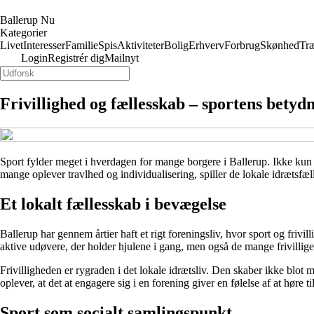
Ballerup Nu
Kategorier
Livet
Interesser
Familie
Spis
Aktiviteter
Bolig
Erhverv
Forbrug
Skønhed
Tr
Login
Registrér dig
Mailnyt
Frivillighed og fællesskab – sportens betyd
Sport fylder meget i hverdagen for mange borgere i Ballerup. Ikke kun
mange oplever travlhed og individualisering, spiller de lokale idrætsfæl
Et lokalt fællesskab i bevægelse
Ballerup har gennem årtier haft et rigt foreningsliv, hvor sport og friv
aktive udøvere, der holder hjulene i gang, men også de mange frivillig
Frivilligheden er rygraden i det lokale idrætsliv. Den skaber ikke blo
oplever, at det at engagere sig i en forening giver en følelse af at høre ti
Sport som socialt samlingspunkt