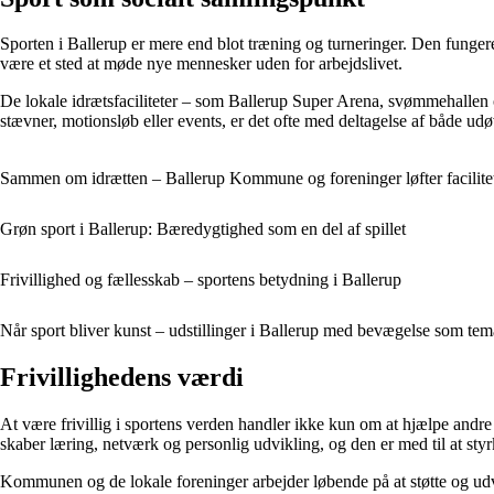
Sporten i Ballerup er mere end blot træning og turneringer. Den fungere
være et sted at møde nye mennesker uden for arbejdslivet.
De lokale idrætsfaciliteter – som Ballerup Super Arena, svømmehallen
stævner, motionsløb eller events, er det ofte med deltagelse af både udø
Sammen om idrætten – Ballerup Kommune og foreninger løfter facilite
Grøn sport i Ballerup: Bæredygtighed som en del af spillet
Frivillighed og fællesskab – sportens betydning i Ballerup
Når sport bliver kunst – udstillinger i Ballerup med bevægelse som tem
Frivillighedens værdi
At være frivillig i sportens verden handler ikke kun om at hjælpe andre
skaber læring, netværk og personlig udvikling, og den er med til at styrk
Kommunen og de lokale foreninger arbejder løbende på at støtte og udvikl