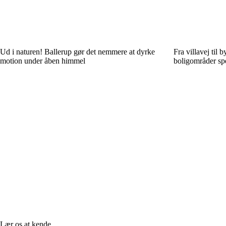
Ud i naturen! Ballerup gør det nemmere at dyrke
Fra villavej til 
motion under åben himmel
boligområder spe
Lær os at kende