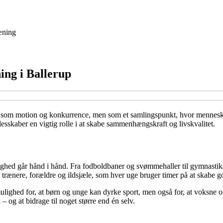
æning
ning i Ballerup
 som motion og konkurrence, men som et samlingspunkt, hvor mennesker 
lesskaber en vigtig rolle i at skabe sammenhængskraft og livskvalitet.
illighed går hånd i hånd. Fra fodboldbaner og svømmehaller til gymnastik
e trænere, forældre og ildsjæle, som hver uge bruger timer på at skabe 
t mulighed for, at børn og unge kan dyrke sport, men også for, at voksn
l – og at bidrage til noget større end én selv.