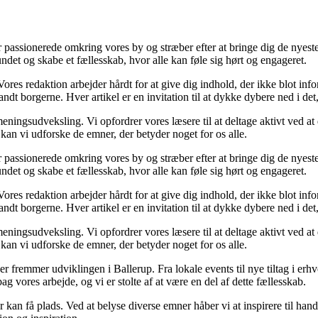
i er passionerede omkring vores by og stræber efter at bringe dig de nyest
undet og skabe et fællesskab, hvor alle kan føle sig hørt og engageret.
 Vores redaktion arbejder hårdt for at give dig indhold, der ikke blot i
dt borgerne. Hver artikel er en invitation til at dykke dybere ned i det,
ingsudveksling. Vi opfordrer vores læsere til at deltage aktivt ved at de
kan vi udforske de emner, der betyder noget for os alle.
i er passionerede omkring vores by og stræber efter at bringe dig de nyest
undet og skabe et fællesskab, hvor alle kan føle sig hørt og engageret.
 Vores redaktion arbejder hårdt for at give dig indhold, der ikke blot i
dt borgerne. Hver artikel er en invitation til at dykke dybere ned i det,
ingsudveksling. Vi opfordrer vores læsere til at deltage aktivt ved at de
kan vi udforske de emner, der betyder noget for os alle.
 fremmer udviklingen i Ballerup. Fra lokale events til nye tiltag i erhverv
ag vores arbejde, og vi er stolte af at være en del af dette fællesskab.
r kan få plads. Ved at belyse diverse emner håber vi at inspirere til ha